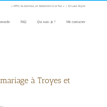
« Offrir du bonheur, un battement à la fois. »
|
DJ Luke Skyler
onseils
FAQ
Qui suis-je ?
Me contacter
 mariage à Troyes et
e !