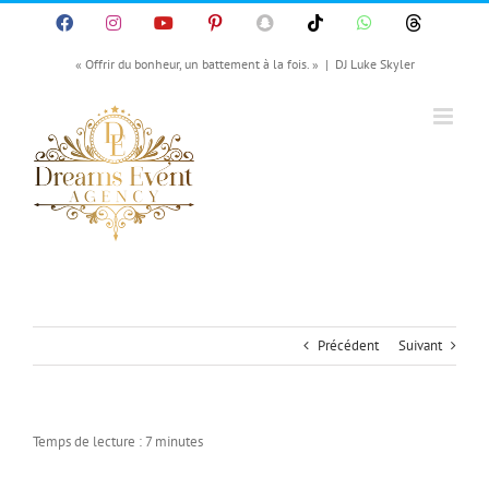
Passer
Facebook
Instagram
YouTube
Pinterest
SnapChat
Tiktok
WhatsApp
Threads
au
contenu
« Offrir du bonheur, un battement à la fois. »
|
DJ Luke Skyler
Précédent
Suivant
Temps de lecture :
7
minutes