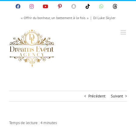
Passer
Facebook
Instagram
YouTube
Pinterest
SnapChat
Tiktok
WhatsApp
Threads
au
contenu
« Offrir du bonheur, un battement à la fois. »
|
DJ Luke Skyler
Précédent
Suivant
Temps de lecture :
4
minutes