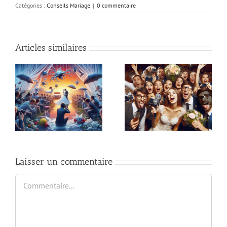
Catégories :
Conseils Mariage
|
0 commentaire
Articles similaires
e
Les alternatives
Mariage et karaoké :
originales aux
bonne ou mauvaise
traditionnels discours
idée ?
de mariage
Laisser un commentaire
Commentaire