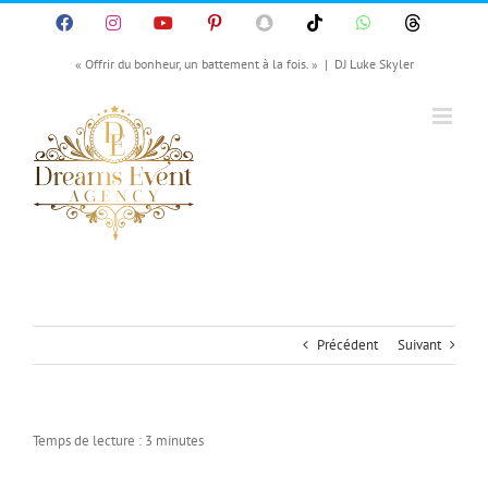
Passer
Facebook
Instagram
YouTube
Pinterest
SnapChat
Tiktok
WhatsApp
Threads
au
contenu
« Offrir du bonheur, un battement à la fois. »
|
DJ Luke Skyler
Précédent
Suivant
Temps de lecture :
3
minutes