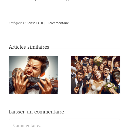
Catégories :
Conseils DJ
|
0 commentaire
Articles similaires
er
Les alternatives
Mariage et karaoké :
originales aux
as
bonne ou mauvaise
traditionnels discours
idée ?
de mariage
Laisser un commentaire
Commentaire